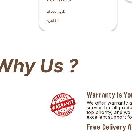
نادية عصام
القاهرة
Why Us ?
Warranty Is Yo
We offer warranty 
service for all produ
top priority, and we
excellent support fo
Free Delivery A